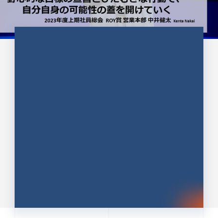
CULTURE 37
野心的な目標の宣言とひたむきな
行動で、自分自身の可能性の蓋を
開けていく ｜2023年度上期社...
中井 健太（なかい けんた）（PR TIMES 第二営業本
部副部長）
DATE:2024.01.17
セールス
新卒 総合職
社員インタビュー
PR TIMES