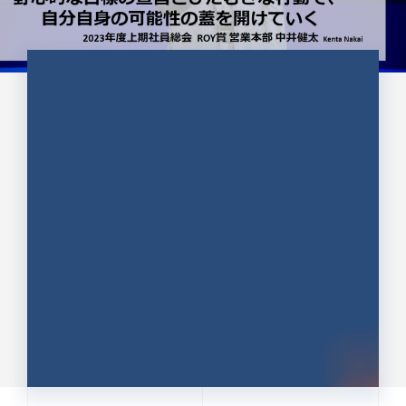
CULTURE 37
野心的な目標の宣言とひたむきな
行動で、自分自身の可能性の蓋を
開けていく ｜2023年度上期社...
中井 健太（なかい けんた）（PR TIMES 第二営業本
部副部長）
DATE:2024.01.17
セールス
新卒 総合職
社員インタビュー
PR TIMES