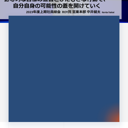
CULTURE 37
野心的な目標の宣言とひたむきな
行動で、自分自身の可能性の蓋を
開けていく ｜2023年度上期社...
中井 健太（なかい けんた）（PR TIMES 第二営業本
部副部長）
DATE:2024.01.17
セールス
新卒 総合職
社員インタビュー
PR TIMES