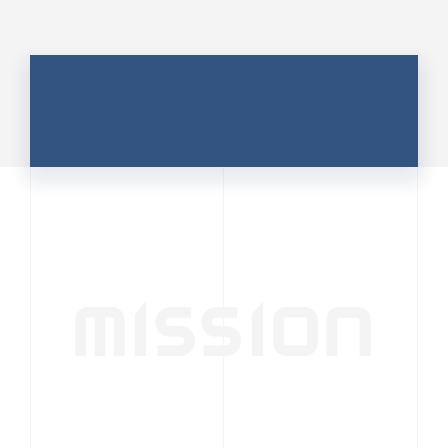
MISSION
行動者発の情報が、
人の心を揺さぶる
時代へ