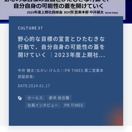
CULTURE 37
野心的な目標の宣言とひたむきな
行動で、自分自身の可能性の蓋を
開けていく ｜2023年度上期社...
中井 健太（なかい けんた）（PR TIMES 第二営業本
部副部長）
DATE:2024.01.17
セールス
新卒 総合職
社員インタビュー
PR TIMES