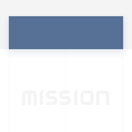
MISSION
行動者発の情報が、
人の心を揺さぶる
時代へ