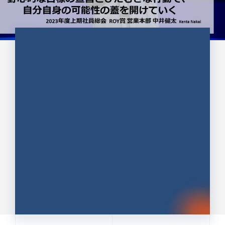
CULTURE 37
野心的な目標の宣言とひたむきな
行動で、自分自身の可能性の蓋を
開けていく ｜2023年度上期社...
中井 健太（なかい けんた）（PR TIMES 第二営業本
部副部長）
DATE:2024.01.17
セールス
新卒 総合職
社員インタビュー
PR TIMES