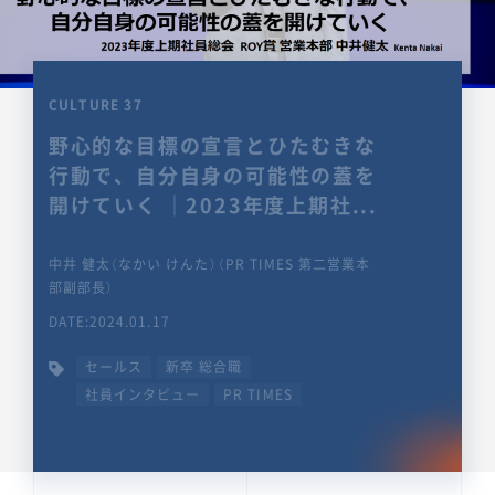
CULTURE 37
野心的な目標の宣言とひたむきな
行動で、自分自身の可能性の蓋を
開けていく ｜2023年度上期社...
中井 健太（なかい けんた）（PR TIMES 第二営業本
部副部長）
DATE:2024.01.17
セールス
新卒 総合職
社員インタビュー
PR TIMES