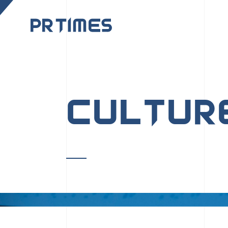
CORPORATE SITE
CULTUR
PR TIMESの行動者た