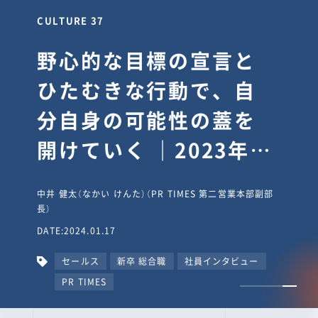
CULTURE 37
野心的な目標の宣言と
ひたむきな行動で、自
分自身の可能性の蓋を
開けていく ｜2023年度
上期社員総会受賞イン
中井 健太（なかい けんた）（PR TIMES 第二営業本部副部
タビュー #PR
長）
DATE:2024.01.17
TIMESな人たち
セールス
新卒 総合職
社員インタビュー
PR TIMES