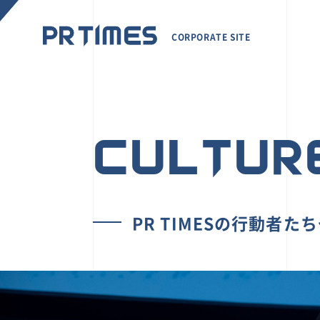
CORPORATE SITE
CULTUR
PR TIMESの行動者た