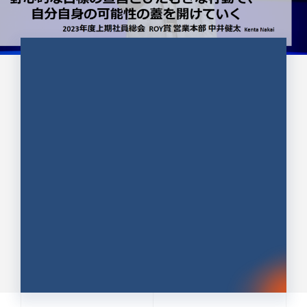
CULTURE 37
野心的な目標の宣言とひたむきな
行動で、自分自身の可能性の蓋を
開けていく ｜2023年度上期社...
中井 健太（なかい けんた）（PR TIMES 第二営業本
部副部長）
DATE:2024.01.17
セールス
新卒 総合職
社員インタビュー
PR TIMES