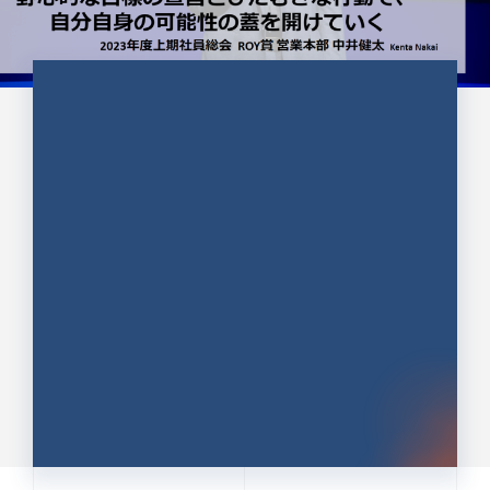
CULTURE 37
野心的な目標の宣言とひたむきな
行動で、自分自身の可能性の蓋を
開けていく ｜2023年度上期社...
中井 健太（なかい けんた）（PR TIMES 第二営業本
部副部長）
DATE:2024.01.17
セールス
新卒 総合職
社員インタビュー
PR TIMES