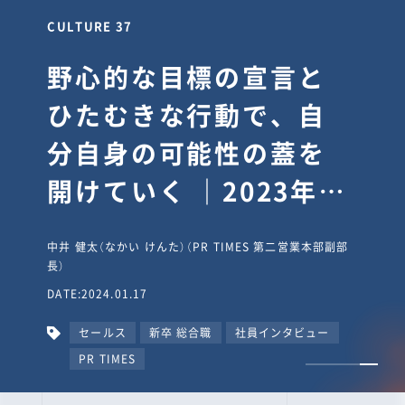
CULTURE 37
野心的な目標の宣言と
ひたむきな行動で、自
分自身の可能性の蓋を
開けていく ｜2023年度
上期社員総会受賞イン
中井 健太（なかい けんた）（PR TIMES 第二営業本部副部
タビュー #PR
長）
DATE:2024.01.17
TIMESな人たち
セールス
新卒 総合職
社員インタビュー
PR TIMES