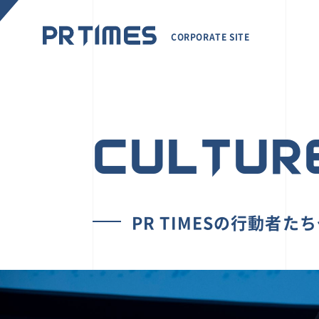
CORPORATE SITE
CULTUR
PR TIMESの行動者た