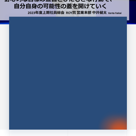
CULTURE 37
野心的な目標の宣言とひたむきな
行動で、自分自身の可能性の蓋を
開けていく ｜2023年度上期社...
中井 健太（なかい けんた）（PR TIMES 第二営業本
部副部長）
DATE:2024.01.17
セールス
新卒 総合職
社員インタビュー
PR TIMES