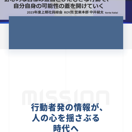
CULTURE 37
野心的な目標の宣言とひたむきな
行動で、自分自身の可能性の蓋を
開けていく ｜2023年度上期社...
中井 健太（なかい けんた）（PR TIMES 第二営業本
部副部長）
DATE:2024.01.17
セールス
新卒 総合職
社員インタビュー
PR TIMES