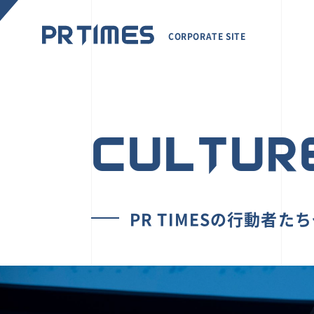
CORPORATE SITE
CULTUR
PR TIMESの行動者た