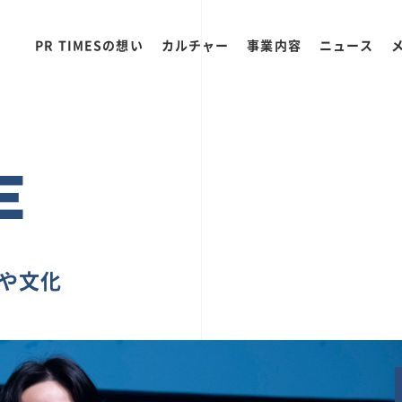
PR TIMESの想い
カルチャー
事業内容
ニュース
E
ちや文化