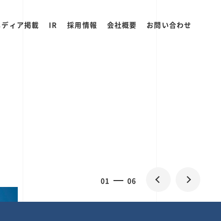
メディア掲載
IR
採用情報
会社概要
お問い合わせ
0
1
06