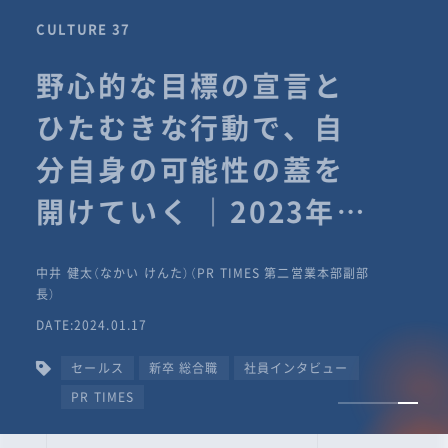
CULTURE 37
野心的な目標の宣言と
ひたむきな行動で、自
分自身の可能性の蓋を
開けていく ｜2023年度
上期社員総会受賞イン
中井 健太（なかい けんた）（PR TIMES 第二営業本部副部
タビュー #PR
長）
DATE:2024.01.17
TIMESな人たち
セールス
新卒 総合職
社員インタビュー
PR TIMES