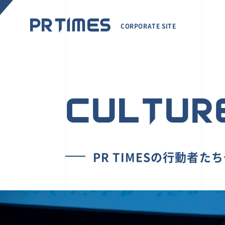
CORPORATE SITE
CULTUR
PR TIMESの行動者た