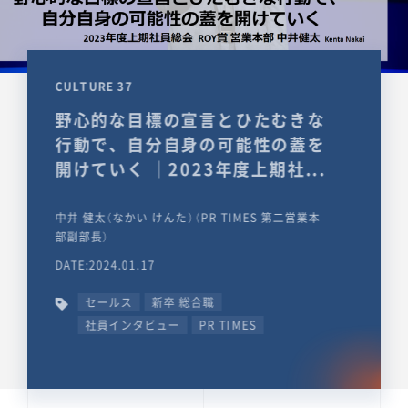
CULTURE 37
野心的な目標の宣言とひたむきな
行動で、自分自身の可能性の蓋を
開けていく ｜2023年度上期社...
中井 健太（なかい けんた）（PR TIMES 第二営業本
部副部長）
DATE:2024.01.17
セールス
新卒 総合職
社員インタビュー
PR TIMES