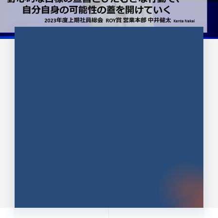
CULTURE 37
野心的な目標の宣言とひたむきな
行動で、自分自身の可能性の蓋を
開けていく ｜2023年度上期社...
中井 健太（なかい けんた）（PR TIMES 第二営業本
部副部長）
DATE:2024.01.17
セールス
新卒 総合職
社員インタビュー
PR TIMES