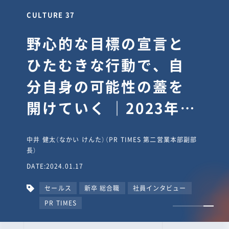
CULTURE 30
逆境では自分のスタン
スを変え“予想を裏切
り、期待を超える”【真
輔塾・前編】
山田真輔（やまだ しんすけ）（執行役員 兼 Jooto事業部
長）
DATE:2023.09.08
カルチャー
CxO
キャリア入社
Jooto