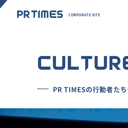
CORPORATE SITE
CULTUR
PR TIMESの行動者た