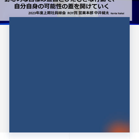
CULTURE 37
野心的な目標の宣言とひたむきな
行動で、自分自身の可能性の蓋を
開けていく ｜2023年度上期社...
中井 健太（なかい けんた）（PR TIMES 第二営業本
部副部長）
DATE:2024.01.17
セールス
新卒 総合職
社員インタビュー
PR TIMES