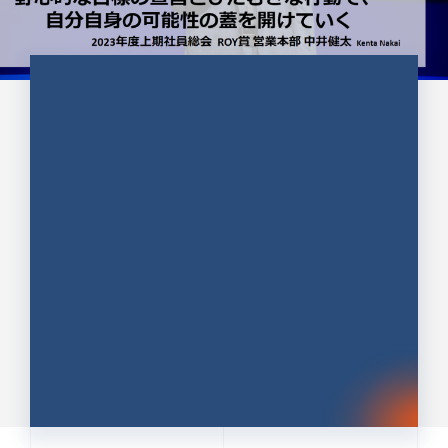
CULTURE 37
野心的な目標の宣言とひたむきな
行動で、自分自身の可能性の蓋を
開けていく ｜2023年度上期社...
中井 健太（なかい けんた）（PR TIMES 第二営業本
部副部長）
DATE:2024.01.17
セールス
新卒 総合職
社員インタビュー
PR TIMES