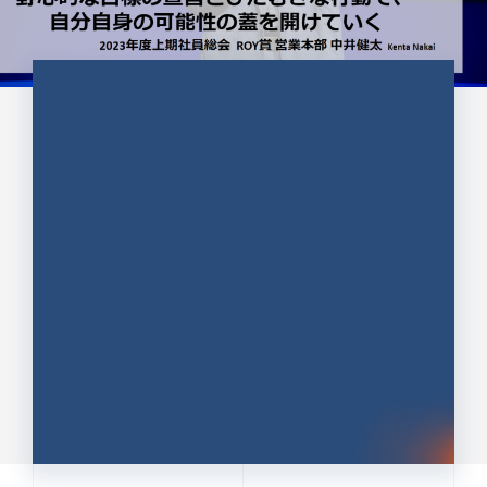
CULTURE 37
野心的な目標の宣言とひたむきな
行動で、自分自身の可能性の蓋を
開けていく ｜2023年度上期社...
中井 健太（なかい けんた）（PR TIMES 第二営業本
部副部長）
DATE:2024.01.17
セールス
新卒 総合職
社員インタビュー
PR TIMES