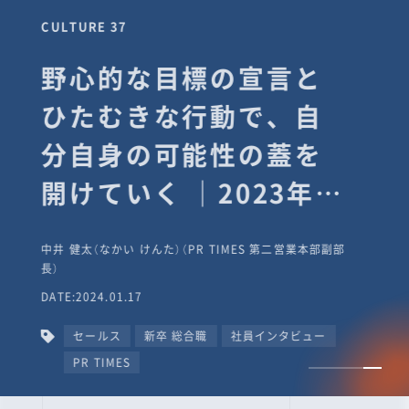
CULTURE 37
野心的な目標の宣言と
ひたむきな行動で、自
分自身の可能性の蓋を
開けていく ｜2023年度
上期社員総会受賞イン
中井 健太（なかい けんた）（PR TIMES 第二営業本部副部
タビュー #PR
長）
DATE:2024.01.17
TIMESな人たち
セールス
新卒 総合職
社員インタビュー
PR TIMES