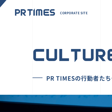
CORPORATE SITE
CULTUR
PR TIMESの行動者た