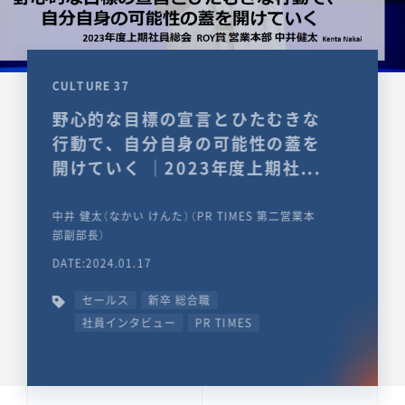
CULTURE 37
野心的な目標の宣言とひたむきな
行動で、自分自身の可能性の蓋を
開けていく ｜2023年度上期社...
中井 健太（なかい けんた）（PR TIMES 第二営業本
部副部長）
DATE:2024.01.17
セールス
新卒 総合職
社員インタビュー
PR TIMES