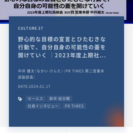
CULTURE 37
野心的な目標の宣言とひたむきな
行動で、自分自身の可能性の蓋を
開けていく ｜2023年度上期社...
中井 健太（なかい けんた）（PR TIMES 第二営業本
部副部長）
DATE:2024.01.17
セールス
新卒 総合職
社員インタビュー
PR TIMES