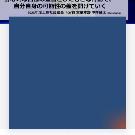
CULTURE 37
野心的な目標の宣言とひたむきな
行動で、自分自身の可能性の蓋を
開けていく ｜2023年度上期社...
中井 健太（なかい けんた）（PR TIMES 第二営業本
部副部長）
DATE:2024.01.17
セールス
新卒 総合職
社員インタビュー
PR TIMES