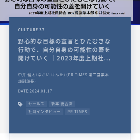
CULTURE 37
野心的な目標の宣言とひたむきな
行動で、自分自身の可能性の蓋を
開けていく ｜2023年度上期社...
中井 健太（なかい けんた）（PR TIMES 第二営業本
部副部長）
DATE:2024.01.17
セールス
新卒 総合職
社員インタビュー
PR TIMES