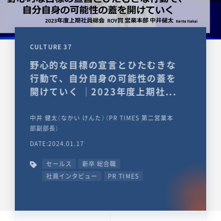
CULTURE 37
野心的な目標の宣言とひたむきな
行動で、自分自身の可能性の蓋を
開けていく ｜2023年度上期社...
中井 健太（なかい けんた）（PR TIMES 第二営業本
部副部長）
DATE:2024.01.17
セールス
新卒 総合職
社員インタビュー
PR TIMES