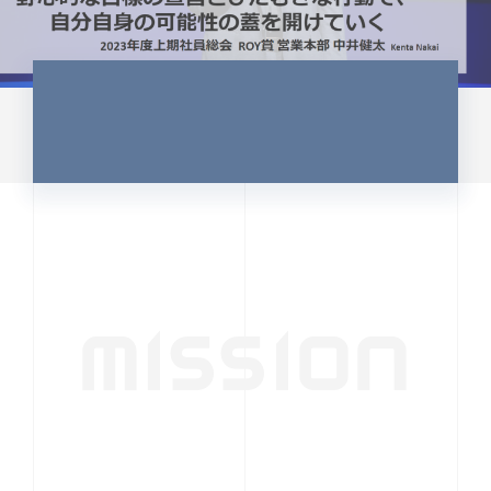
CULTURE 37
野心的な目標の宣言とひたむきな
行動で、自分自身の可能性の蓋を
開けていく ｜2023年度上期社...
中井 健太（なかい けんた）（PR TIMES 第二営業本
部副部長）
DATE:2024.01.17
セールス
新卒 総合職
社員インタビュー
PR TIMES