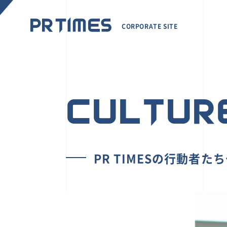
CORPORATE SITE
CULTUR
PR TIMESの行動者た