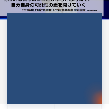
CULTURE 37
野心的な目標の宣言とひたむきな
行動で、自分自身の可能性の蓋を
開けていく ｜2023年度上期社...
中井 健太（なかい けんた）（PR TIMES 第二営業本
部副部長）
DATE:2024.01.17
セールス
新卒 総合職
社員インタビュー
PR TIMES