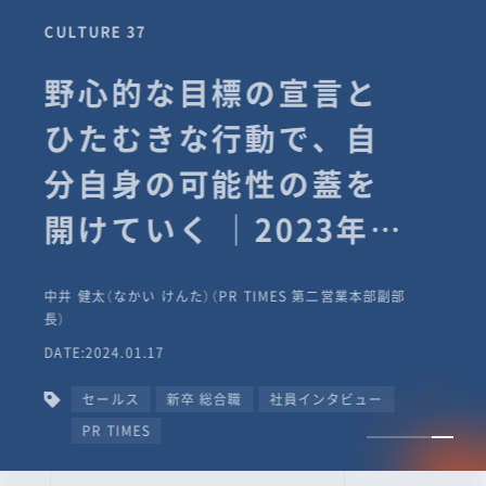
CULTURE 37
野心的な目標の宣言と
ひたむきな行動で、自
分自身の可能性の蓋を
開けていく ｜2023年度
上期社員総会受賞イン
中井 健太（なかい けんた）（PR TIMES 第二営業本部副部
タビュー #PR
長）
DATE:2024.01.17
TIMESな人たち
セールス
新卒 総合職
社員インタビュー
PR TIMES