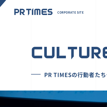
CORPORATE SITE
CULTUR
PR TIMESの行動者た