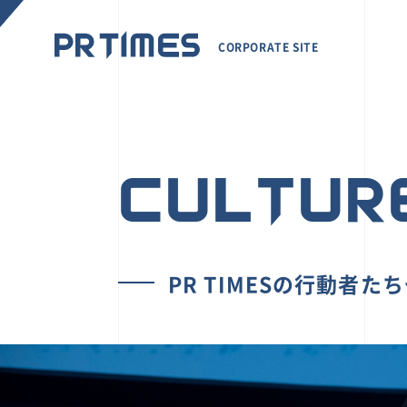
CORPORATE SITE
CULTUR
PR TIMESの行動者た