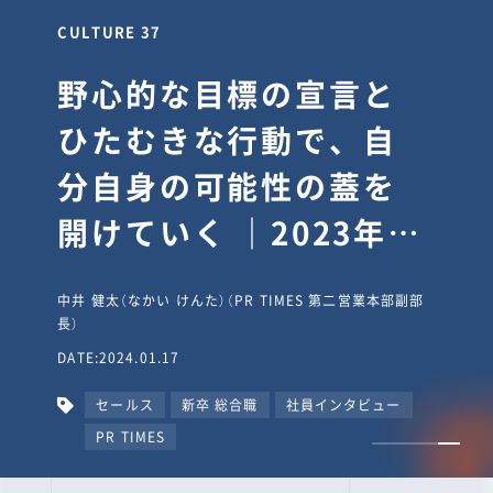
CULTURE 37
野心的な目標の宣言と
ひたむきな行動で、自
分自身の可能性の蓋を
開けていく ｜2023年度
上期社員総会受賞イン
中井 健太（なかい けんた）（PR TIMES 第二営業本部副部
タビュー #PR
長）
DATE:2024.01.17
TIMESな人たち
セールス
新卒 総合職
社員インタビュー
PR TIMES