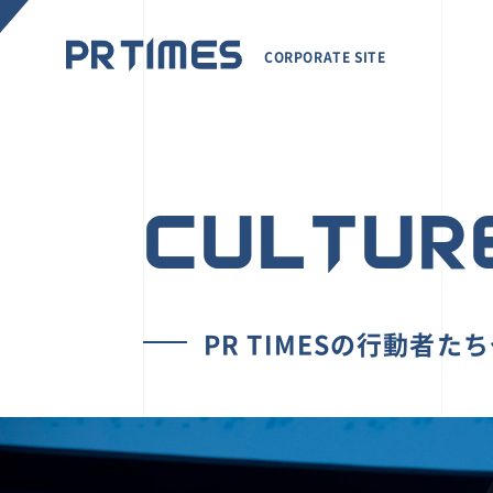
CORPORATE SITE
CULTUR
PR TIMESの行動者た