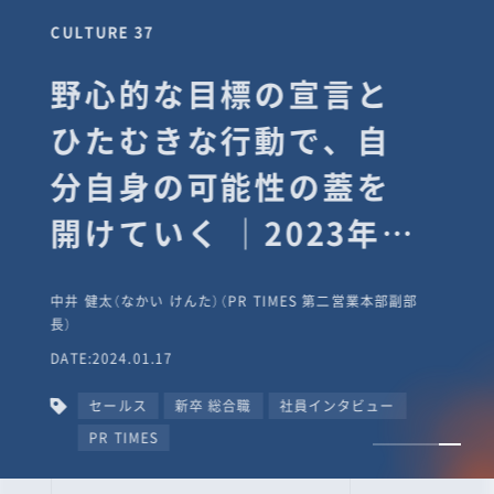
CULTURE 37
野心的な目標の宣言と
ひたむきな行動で、自
分自身の可能性の蓋を
開けていく ｜2023年度
上期社員総会受賞イン
中井 健太（なかい けんた）（PR TIMES 第二営業本部副部
タビュー #PR
長）
DATE:2024.01.17
TIMESな人たち
セールス
新卒 総合職
社員インタビュー
PR TIMES