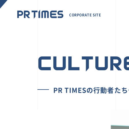
CORPORATE SITE
CULTUR
PR TIMESの行動者た