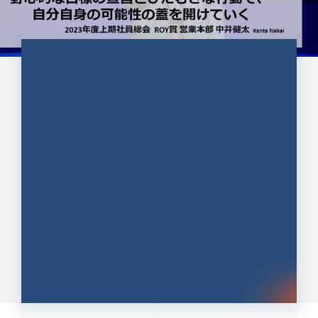
CULTURE 37
野心的な目標の宣言とひたむきな
行動で、自分自身の可能性の蓋を
開けていく ｜2023年度上期社...
中井 健太（なかい けんた）（PR TIMES 第二営業本
部副部長）
DATE:2024.01.17
セールス
新卒 総合職
社員インタビュー
PR TIMES