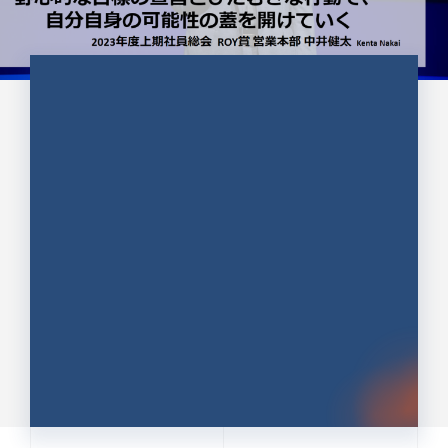
CULTURE 37
野心的な目標の宣言とひたむきな
行動で、自分自身の可能性の蓋を
開けていく ｜2023年度上期社...
中井 健太（なかい けんた）（PR TIMES 第二営業本
部副部長）
DATE:2024.01.17
セールス
新卒 総合職
社員インタビュー
PR TIMES