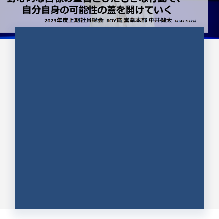
CULTURE 37
野心的な目標の宣言とひたむきな
行動で、自分自身の可能性の蓋を
開けていく ｜2023年度上期社...
中井 健太（なかい けんた）（PR TIMES 第二営業本
部副部長）
DATE:2024.01.17
セールス
新卒 総合職
社員インタビュー
PR TIMES