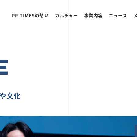
PR TIMESの想い
カルチャー
事業内容
ニュース
E
ちや文化