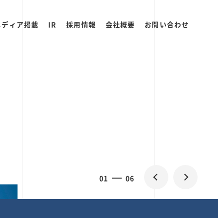
メディア掲載
IR
採用情報
会社概要
お問い合わせ
0
1
06