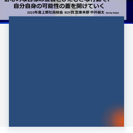
CULTURE 37
野心的な目標の宣言とひたむきな
行動で、自分自身の可能性の蓋を
開けていく ｜2023年度上期社...
中井 健太（なかい けんた）（PR TIMES 第二営業本
部副部長）
DATE:2024.01.17
セールス
新卒 総合職
社員インタビュー
PR TIMES