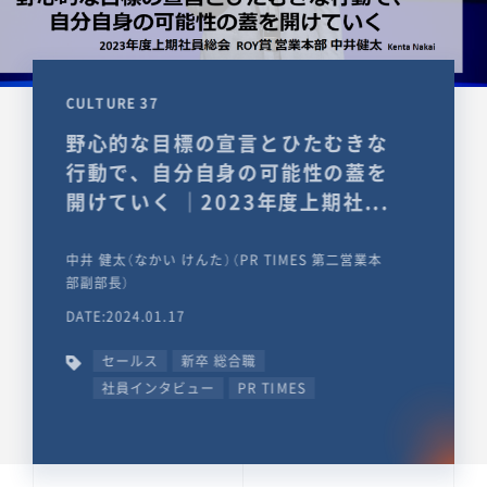
CULTURE 37
野心的な目標の宣言とひたむきな
行動で、自分自身の可能性の蓋を
開けていく ｜2023年度上期社...
中井 健太（なかい けんた）（PR TIMES 第二営業本
部副部長）
DATE:2024.01.17
セールス
新卒 総合職
社員インタビュー
PR TIMES