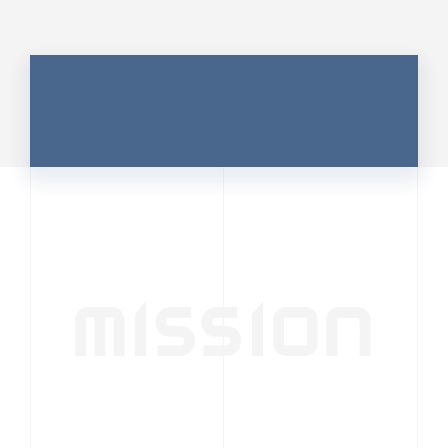
MISSION
行動者発の情報が、
人の心を揺さぶる
時代へ