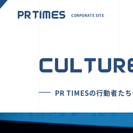
CORPORATE SITE
CULTUR
PR TIMESの行動者た