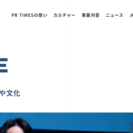
PR TIMESの想い
カルチャー
事業内容
ニュース
E
ちや文化