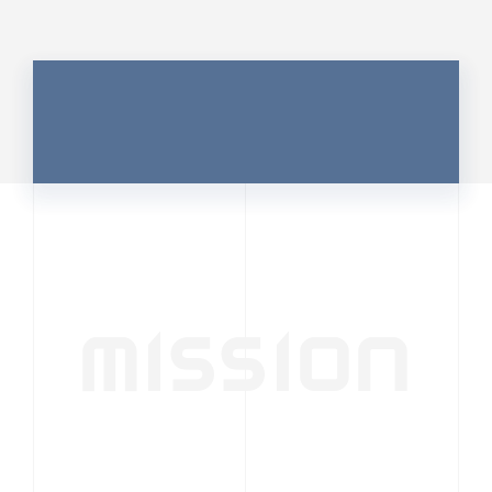
MISSION
行動者発の情報が、
人の心を揺さぶる
時代へ