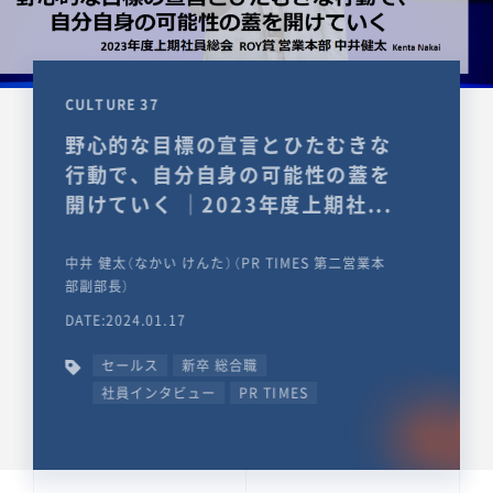
CULTURE 37
野心的な目標の宣言とひたむきな
行動で、自分自身の可能性の蓋を
開けていく ｜2023年度上期社...
中井 健太（なかい けんた）（PR TIMES 第二営業本
部副部長）
DATE:2024.01.17
セールス
新卒 総合職
社員インタビュー
PR TIMES