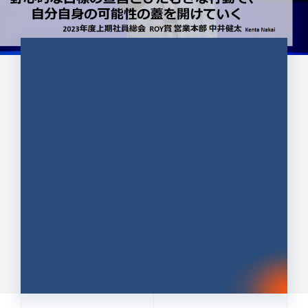
CULTURE 37
野心的な目標の宣言とひたむきな
行動で、自分自身の可能性の蓋を
開けていく ｜2023年度上期社...
中井 健太（なかい けんた）（PR TIMES 第二営業本
部副部長）
DATE:2024.01.17
セールス
新卒 総合職
社員インタビュー
PR TIMES