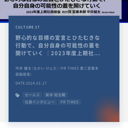
CULTURE 37
野心的な目標の宣言とひたむきな
行動で、自分自身の可能性の蓋を
開けていく ｜2023年度上期社...
中井 健太（なかい けんた）（PR TIMES 第二営業本
部副部長）
DATE:2024.01.17
セールス
新卒 総合職
社員インタビュー
PR TIMES