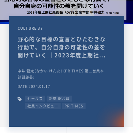
CULTURE 37
野心的な目標の宣言とひたむきな
行動で、自分自身の可能性の蓋を
開けていく ｜2023年度上期社...
中井 健太（なかい けんた）（PR TIMES 第二営業本
部副部長）
DATE:2024.01.17
セールス
新卒 総合職
社員インタビュー
PR TIMES