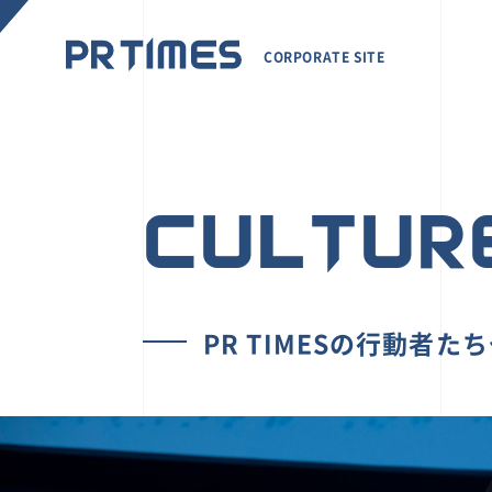
CORPORATE SITE
CULTUR
PR TIMESの行動者た